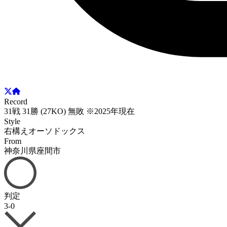
Record
31戦 31勝 (27KO) 無敗 ※2025年現在
Style
右構えオーソドックス
From
神奈川県座間市
判定
3-0